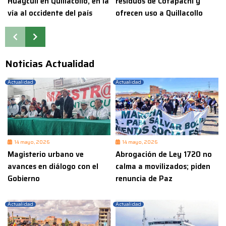
Huayculi en Quillacollo, en la
residuos de Cotapachi y
vía al occidente del país
ofrecen uso a Quillacollo
Noticias Actualidad
Actualidad
Actualidad
14 mayo, 2026
14 mayo, 2026
Magisterio urbano ve
Abrogación de Ley 1720 no
avances en diálogo con el
calma a movilizados; piden
Gobierno
renuncia de Paz
Actualidad
Actualidad